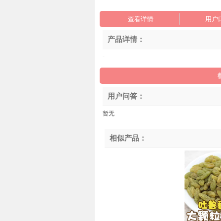
查看详情
用户
产品详情：
-
用户问答：
暂无
相似产品：