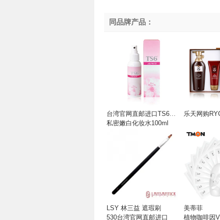
同品牌产品：
台湾官网直邮进口TS6护一生
私密嫩白化妆水100ml
LSY 林三益 遮瑕刷
美蒂菲
530台湾官网直邮进口
植物咖啡因