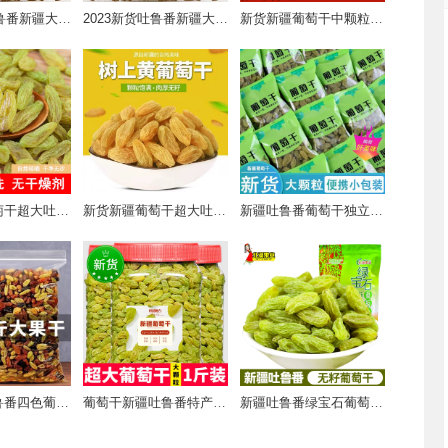
2023新货吐鲁番新疆大葡萄干新疆树上黄无籽大颗粒散装葡萄干
2023新货吐鲁番新疆大葡萄干新疆树上黄无籽大颗粒散装葡萄干
新货新疆葡萄干中颗粒树上黄吐鲁番特产无核无籽烘焙奶茶店酸奶专
新货新疆葡萄干超大吐鲁番无核特级即食商用无籽无添加葡萄干大颗
新货新疆葡萄干超大吐鲁番无核特级即食商用无籽无添加葡萄干大颗
新疆吐鲁番葡萄干独立小包装无核树上黄大颗粒免洗即食23年新货
新疆新货吐鲁番四色葡萄干5斤大颗粒无添加休闲零食
葡萄干新疆吐鲁番特产超大免洗绿香妃绿色大颗粒无籽无核零食年货
新疆吐鲁番绿宝石葡萄干无核白免洗无籽无添加特产果干2023新货