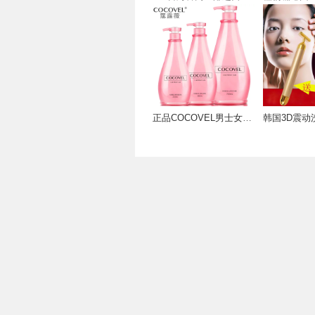
25ml*10E
正品COCOVEL男士女士香水香型沐浴露身体乳搓泥宝洗护三件套套装