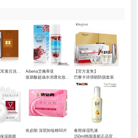
乐天网购RYOE黄吕洗发水200g红吕护发素180ml防脱滋养无硅油套装
Aiberia艾佩蒂亚
【官方直售】
玻尿酸超涵水润透化妆水150ml
巴黎卡诗强韧防脱套装
小防脱精华+洗发水
+发膜
依必朗 深层卸妆棉50片
春雨保湿乳液
V保湿面膜
150ml韩国直邮正品官网直邮进口