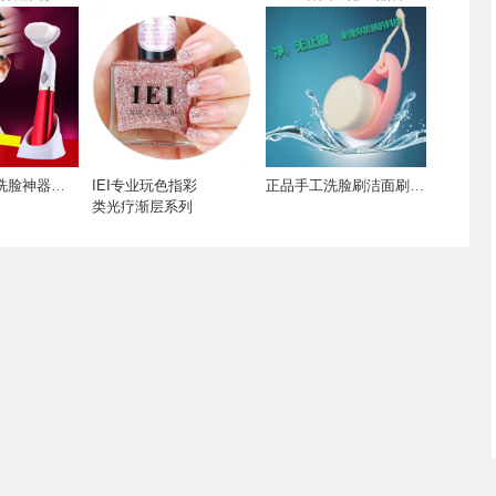
A 面膜 补水
韩国3D震动洗脸神器电动洗脸刷软毛洁面仪毛孔清洁器洁面刷去黑头
IEI专业玩色指彩
正品手工洗脸刷洁面刷毛深层清洁毛孔去黑头洗脸刷
类光疗渐层系列
15ML台湾官网直邮进口