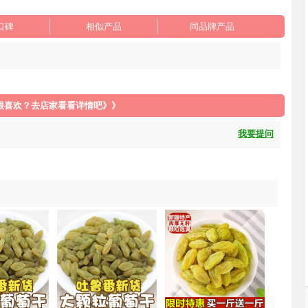
口碑
相似产品
同品牌产品
很喜欢？去店家看看详情吧》》
我要提问