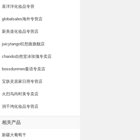
喜洋洋化妆品专营
globalsales海外专营店
新美道化妆品专营店
juicytango狂想曲旗舰店
chando自然堂冰玫瑰专卖店
bossdunmen曼语专卖店
宝肤灵居家日用专营店
火烈鸟尚时美专卖店
润千鸿化妆品专营店
相关产品
新疆大葡萄干