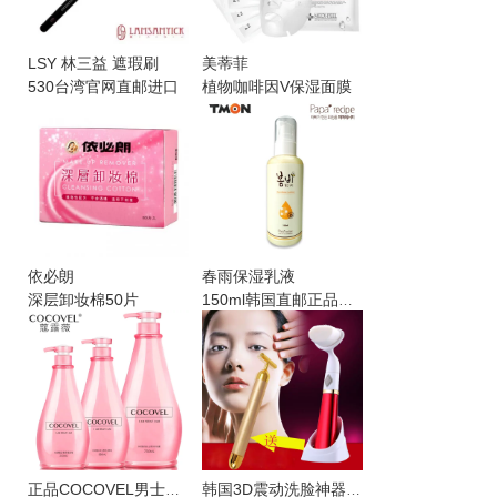
LSY 林三益 遮瑕刷
美蒂菲
530台湾官网直邮进口
植物咖啡因V保湿面膜
25ml*10EA 面膜 补水
依必朗
春雨保湿乳液
深层卸妆棉50片
150ml韩国直邮正品官网直邮进口
正品COCOVEL男士女士香水香型沐浴露身体乳搓泥宝洗护三件套套装
韩国3D震动洗脸神器电动洗脸刷软毛洁面仪毛孔清洁器洁面刷去黑头