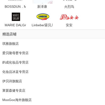
BOSSDUN．MEN/波斯顿
新泽康
火烈鸟
MARIE DALGAR/玛丽黛佳
Linbebe/霖贝儿
安安
精选店铺
琪雅旗舰店
爱贝隆母婴专营店
鈞成化妆品专营店
化妆品冰蓝专营店
伊贝诗旗舰店
莱茵森健专卖店
MooGoo海外旗舰店