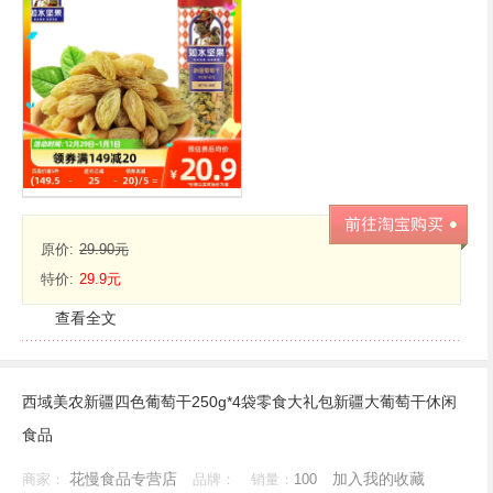
原价:
29.90元
特价:
29.9元
查看全文
西域美农新疆四色葡萄干250g*4袋零食大礼包新疆大葡萄干休闲
食品
花慢食品专营店
加入我的收藏
商家：
品牌：
销量：
100