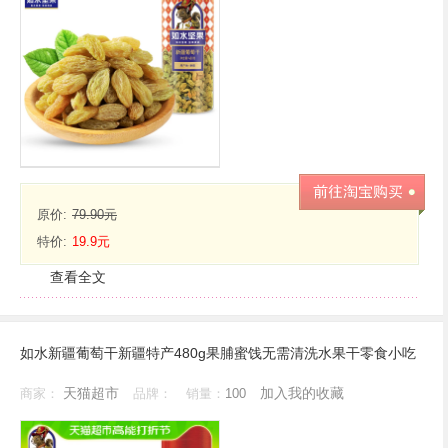
原价:
79.90元
特价:
19.9元
查看全文
如水新疆葡萄干新疆特产480g果脯蜜饯无需清洗水果干零食小吃
天猫超市
加入我的收藏
商家：
品牌：
销量：
100