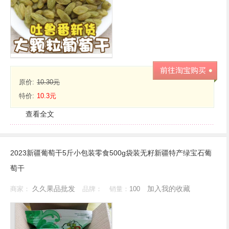
原价:
10.30元
特价:
10.3元
查看全文
2023新疆葡萄干5斤小包装零食500g袋装无籽新疆特产绿宝石葡
萄干
久久果品批发
加入我的收藏
商家：
品牌：
销量：
100