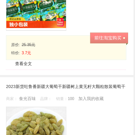
原价:
25.35元
特价:
3.7元
查看全文
2023新货吐鲁番新疆大葡萄干新疆树上黄无籽大颗粒散装葡萄干
食光百味
加入我的收藏
商家：
品牌：
销量：
100