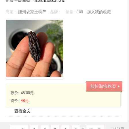
新疆特级葡萄干无添加原味240克
随州农家土特产
加入我的收藏
商家：
品牌：
销量：
100
原价:
48.00元
特价:
48元
查看全文
...
共
521
页