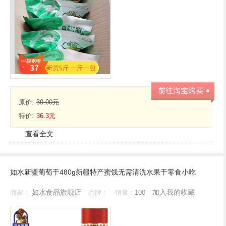
原价:
39.00元
特价:
36.3元
查看全文
如水新疆葡萄干480g新疆特产蜜饯无需清洗水果干零食小吃
如水食品旗舰店
加入我的收藏
商家：
品牌：
销量：
100