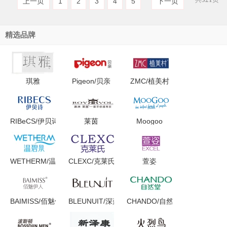
上一页
1
2
3
4
5
下一页
精选品牌
琪雅
Pigeon/贝亲
ZMC/植美村
RIBeCS/伊贝诗
莱茵
Moogoo
WETHERM/温碧泉
CLEXC/克莱氏
萱姿
BAIMISS/佰魅伊人
BLEUNUIT/深蓝彩妆
CHANDO/自然堂